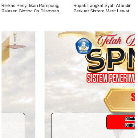
Berkas Penyidikan Rampung,
Bupati Langkat Syah Afandin
Ralasen Ginting Cs Dilampah
Perkuat Sistem Merit Lewat
ke JPU... Bersiap Duduk di Kursi
Manajemen Talenta ASN
Pesakitan!