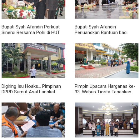
NEGERI 053983 SUKAJADI
Bupati Syah Afandin Perkuat
Bupati Syah Afandin
Sinergi Bersama Polri di HUT
Perjuangkan Bantuan bagi
Bhayangkara Ke-80
Seluruh Korban Banjir Langkat
Digiring Isu Hoaks... Pimpinan
Pimpin Upacara Harganas ke-
DPRD Sumut Asal Langkat
33, Wabup Tiorita Tegaskan
Melapor ke Polisi
Pentingnya Ketahanan
Keluarga