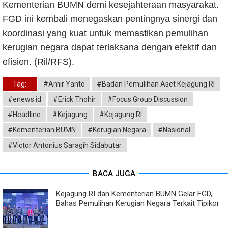
Kementerian BUMN demi kesejahteraan masyarakat.
FGD ini kembali menegaskan pentingnya sinergi dan
koordinasi yang kuat untuk memastikan pemulihan
kerugian negara dapat terlaksana dengan efektif dan
efisien. (Ril/RFS).
Tag:
#Amir Yanto
#Badan Pemulihan Aset Kejagung RI
#enews id
#Erick Thohir
#Focus Group Discussion
#Headline
#Kejagung
#Kejagung RI
#Kementerian BUMN
#Kerugian Negara
#Nasional
#Victor Antonius Saragih Sidabutar
BACA JUGA
Kejagung RI dan Kementerian BUMN Gelar FGD,
Bahas Pemulihan Kerugian Negara Terkait Tipikor