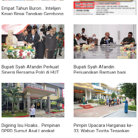
Empat Tahun Buron... Intelijen
Kejari Binjai Tangkap Gembong
Narkoba Pho Sie Dong
Publikasi SPMB/PPDB SD
NEGERI 053983 SUKAJADI
Bupati Syah Afandin Perkuat
Bupati Syah Afandin
Sinergi Bersama Polri di HUT
Perjuangkan Bantuan bagi
Bhayangkara Ke-80
Seluruh Korban Banjir Langkat
Digiring Isu Hoaks... Pimpinan
Pimpin Upacara Harganas ke-
DPRD Sumut Asal Langkat
33, Wabup Tiorita Tegaskan
Melapor ke Polisi
Pentingnya Ketahanan