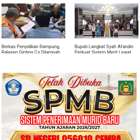
Keluarga
Berkas Penyidikan Rampung,
Bupati Langkat Syah Afandin
Ralasen Ginting Cs Dilampah
Perkuat Sistem Merit Lewat
ke JPU... Bersiap Duduk di Kursi
Manajemen Talenta ASN
Pesakitan!